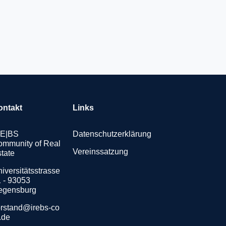
ontakt
Links
RE|BS
Datenschutzerklärung
mmunity of Real
Vereinssatzung
tate
iversitätsstrasse
 - 93053
egensburg
rstand@irebs-co
.de