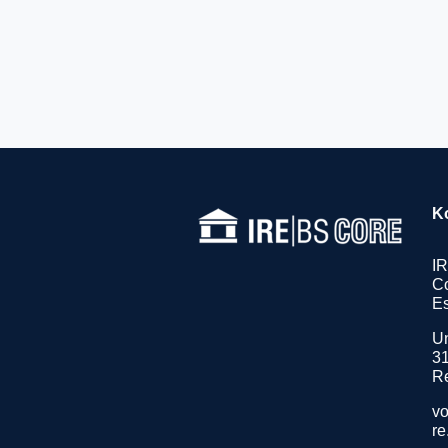
K
I
Co
Es
Un
31
R
vo
re